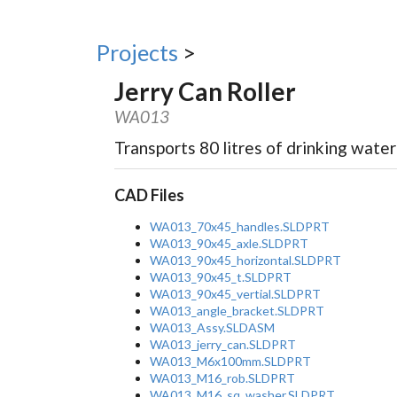
Projects
>
Jerry Can Roller
WA013
Transports 80 litres of drinking water
CAD Files
WA013_70x45_handles.SLDPRT
WA013_90x45_axle.SLDPRT
WA013_90x45_horizontal.SLDPRT
WA013_90x45_t.SLDPRT
WA013_90x45_vertial.SLDPRT
WA013_angle_bracket.SLDPRT
WA013_Assy.SLDASM
WA013_jerry_can.SLDPRT
WA013_M6x100mm.SLDPRT
WA013_M16_rob.SLDPRT
WA013_M16_sq_washer.SLDPRT